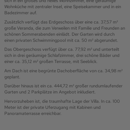
sich in ein großes und helles Wohnzimmer, eine geräumige
Wohnküche mit zentraler Insel, eine Speisekammer und in ein
Badezimmer auf.
Zusätzlich verfügt das Erdgeschoss über eine ca. 37,57 m²
große Veranda, die zum Verweilen mit Familie und Freunden an
schönen Sommerabenden einlädt. Der Garten wird durch
einen privaten Schwimmingpool mit ca. 50 m² abgerundet.
Das Obergeschoss verfügt über ca. 77,92 m² und unterteilt
sich in drei geräumige Schlafzimmer, drei schöne Bäder und
einer ca. 35,12 m² großen Terrasse, mit Seeblick.
Am Dach ist eine begrünte Dachoberfläche von ca. 34,98 m²
geplant.
Darüber hinaus ist ein ca. 444,72 m² großer rundumlaufender
Garten und 2 Parkplätze im Angebot inkludiert.
Hervorzuheben ist, die traumhafte Lage der Villa. In ca. 100
Meter ist der private Uferzugang mit Kabinen und
Panoramaterrasse erreichbar.