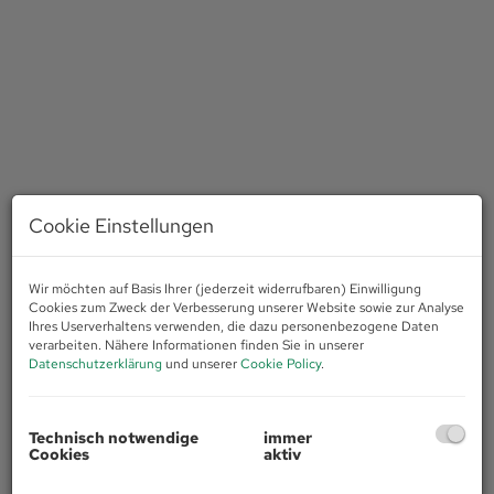
Cookie Einstellungen
Wir möchten auf Basis Ihrer (jederzeit widerrufbaren) Einwilligung
Cookies zum Zweck der Verbesserung unserer Website sowie zur Analyse
Ihres Userverhaltens verwenden, die dazu personenbezogene Daten
verarbeiten. Nähere Informationen finden Sie in unserer
Beschreibung
Datenschutzerklärung
und unserer
Cookie Policy
.
Einzigartige Luxus Neubauvilla, am See in Moniga
kommt exklusiv über uns zum Verkauf!
Technisch notwendige
immer
Cookies
aktiv