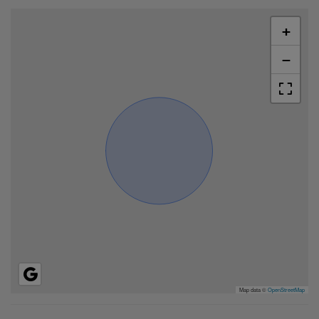
+
−
Map data ©
OpenStreetMap