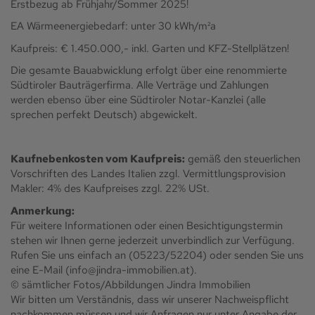
Erstbezug ab Frühjahr/Sommer 2025!
EA Wärmeenergiebedarf: unter 30 kWh/m²a
Kaufpreis: € 1.450.000,- inkl. Garten und KFZ-Stellplätzen!
Die gesamte Bauabwicklung erfolgt über eine renommierte
Südtiroler Bauträgerfirma. Alle Verträge und Zahlungen
werden ebenso über eine Südtiroler Notar-Kanzlei (alle
sprechen perfekt Deutsch) abgewickelt.
Kaufnebenkosten vom Kaufpreis:
gemäß den steuerlichen
Vorschriften des Landes Italien zzgl. Vermittlungsprovision
Makler: 4% des Kaufpreises zzgl. 22% USt.
Anmerkung:
Für weitere Informationen oder einen Besichtigungstermin
stehen wir Ihnen gerne jederzeit unverbindlich zur Verfügung.
Rufen Sie uns einfach an (05223/52204) oder senden Sie uns
eine E-Mail (info@jindra-immobilien.at).
© sämtlicher Fotos/Abbildungen Jindra Immobilien
Wir bitten um Verständnis, dass wir unserer Nachweispflicht
nachkommen müssen und wir Anfragen nur unter Angabe der