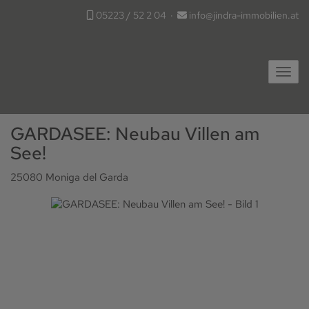
05223 / 52 2 04
·
info@jindra-immobilien.at
Navig
GARDASEE: Neubau Villen am
See!
25080 Moniga del Garda