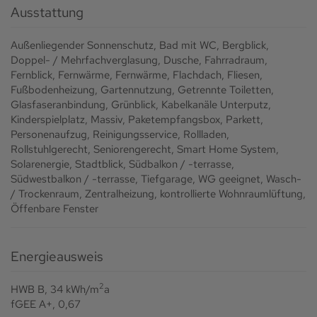
Ausstattung
Außenliegender Sonnenschutz
Bad mit WC
Bergblick
Doppel- / Mehrfachverglasung
Dusche
Fahrradraum
Fernblick
Fernwärme
Fernwärme
Flachdach
Fliesen
Fußbodenheizung
Gartennutzung
Getrennte Toiletten
Glasfaseranbindung
Grünblick
Kabelkanäle Unterputz
Kinderspielplatz
Massiv
Paketempfangsbox
Parkett
Personenaufzug
Reinigungsservice
Rollladen
Rollstuhlgerecht
Seniorengerecht
Smart Home System
Solarenergie
Stadtblick
Südbalkon / -terrasse
Südwestbalkon / -terrasse
Tiefgarage
WG geeignet
Wasch-
/ Trockenraum
Zentralheizung
kontrollierte Wohnraumlüftung
Öffenbare Fenster
Energieausweis
2
HWB
B, 34 kWh/m
a
fGEE
A+, 0,67