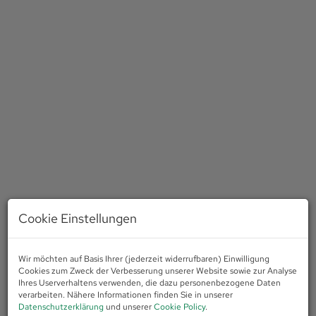
Cookie Einstellungen
Beschreibung
Wir möchten auf Basis Ihrer (jederzeit widerrufbaren) Einwilligung
Cookies zum Zweck der Verbesserung unserer Website sowie zur Analyse
Willkommen in Ihrem neuen Zuhause in der wunderschönen
Ihres Userverhaltens verwenden, die dazu personenbezogene Daten
verarbeiten. Nähere Informationen finden Sie in unserer
Stadt Innsbruck in Tirol! Eine atemberaubende Wohnung mit 3
Datenschutzerklärung
und unserer
Cookie Policy
.
Zimmern und einer Gesamtfläche von 76,17m² wartet darauf,