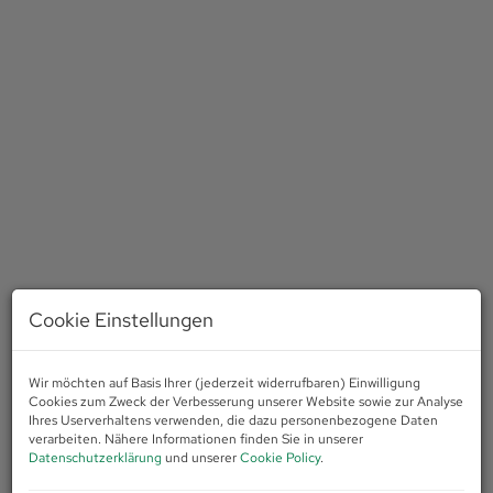
Cookie Einstellungen
Wir möchten auf Basis Ihrer (jederzeit widerrufbaren) Einwilligung
Beschreibung
Cookies zum Zweck der Verbesserung unserer Website sowie zur Analyse
Ihres Userverhaltens verwenden, die dazu personenbezogene Daten
verarbeiten. Nähere Informationen finden Sie in unserer
Willkommen in Ihrem neuen Zuhause in der wunderschönen
Datenschutzerklärung
und unserer
Cookie Policy
.
Stadt Innsbruck in Tirol! Eine atemberaubende Wohnung mit 2
Zimmern und einer Gesamtfläche von 50,94m² wartet darauf,