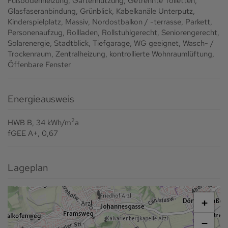
Fußbodenheizung
Gartennutzung
Getrennte Toiletten
Glasfaseranbindung
Grünblick
Kabelkanäle Unterputz
Kinderspielplatz
Massiv
Nordostbalkon / -terrasse
Parkett
Personenaufzug
Rollladen
Rollstuhlgerecht
Seniorengerecht
Solarenergie
Stadtblick
Tiefgarage
WG geeignet
Wasch- /
Trockenraum
Zentralheizung
kontrollierte Wohnraumlüftung
Öffenbare Fenster
Energieausweis
2
HWB
B, 34 kWh/m
a
fGEE
A+, 0,67
Lageplan
+
−