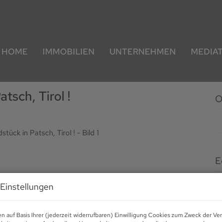
HOME
IMMOBILIEN
UNTERNEHMEN
MEDIA
sch, Tirol !
O
E
K
Einstellungen
F
n auf Basis Ihrer (jederzeit widerrufbaren) Einwilligung Cookies zum Zweck der V