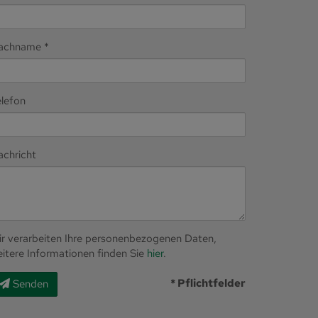
achname
elefon
achricht
ir verarbeiten Ihre personenbezogenen Daten,
itere Informationen finden Sie
hier
.
* Pflichtfelder
Senden