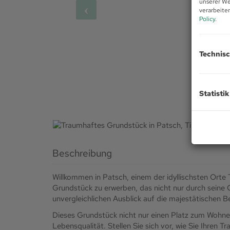
unserer We
verarbeite
Policy
.
Technis
Statistik
Beschreibung
Willkommen in Patsch, einem der idyllischsten Orte 
Grundstück zu erwerben, das nicht nur durch seine
unvergleichlichen Ausblick auf die majestätischen
Dieses Grundstück nicht nur einen Platz zum Wohnen
Lebensqualität. Stellen Sie sich vor, wie Sie Ihren