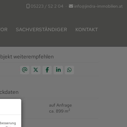
05223 / 52 2 04
·
info@jindra-immobilien.at
TOR
SACHVERSTÄNDIGER
KONTAKT
bjekt weiterempfehlen
ckdaten
aufpreis
auf Anfrage
2
läche
ca. 899 m
erbesserung