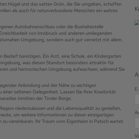
ten Hügel und das satten Grün, die Sie umgeben, schaffen
K
milien als auch für naturverbundene Menschen ein wahres
egenen Autobahnanschluss oder die Bushaltestelle
 Erreichbarkeit von Innsbruck und anderen umliegenden
d naturnahen Umgebung, sondern auch gut vernetzt mit allem,
en Bedarf benötigen. Ein Arzt, eine Schule, ein Kindergarten
 Umgebung, was diesen Standort besonders attraktiv für
sicheren und harmonischen Umgebung aufwachsen, während Sie
A
ragender Anbindung und der Nähe zu wichtigen
E
einer seltenen Gelegenheit. Lassen Sie Ihrer Kreativität
aradies inmitten der Tiroler Berge.
n Region niederzulassen und die Lebensqualität zu genießen,
A
 heute, um weitere Informationen zu dieser einzigartigen
n zu vereinbaren. Ihr Traum vom Eigenheim in Patsch wartet
V