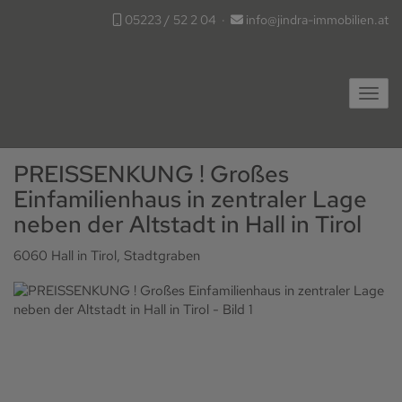
05223 / 52 2 04
·
info@jindra-immobilien.at
Navig
PREISSENKUNG ! Großes
Einfamilienhaus in zentraler Lage
neben der Altstadt in Hall in Tirol
6060 Hall in Tirol
, Stadtgraben