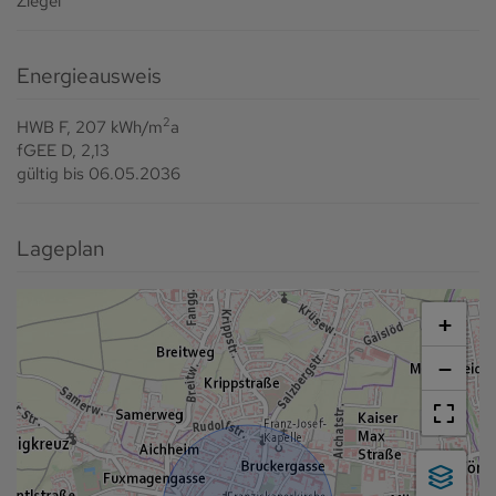
Ziegel
Energieausweis
2
HWB
F, 207 kWh/m
a
fGEE
D, 2,13
gültig bis
06.05.2036
Lageplan
+
−