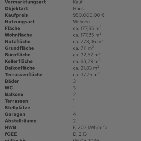
Vermarktungsart
Kauf
Objektart
Haus
Kaufpreis
950.000,00 €
Nutzungsart
Wohnen
2
Fläche
ca. 177,85 m
2
Wohnfläche
ca. 177,85 m
2
Nutzfläche
ca. 278,46 m
2
Grundfläche
ca. 711 m
2
Bürofläche
ca. 32,52 m
2
Kellerfläche
ca. 83,29 m
2
Balkonfläche
ca. 21,83 m
2
Terrassenfläche
ca. 37,75 m
Bäder
3
WC
3
Balkone
2
Terrassen
1
Stellplätze
1
Garagen
4
Abstellräume
2
2
HWB
F, 207 kWh/m
a
fGEE
D, 2,13
gültig bis
06.05.2036