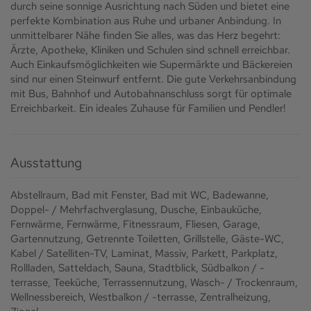
durch seine sonnige Ausrichtung nach Süden und bietet eine
perfekte Kombination aus Ruhe und urbaner Anbindung. In
unmittelbarer Nähe finden Sie alles, was das Herz begehrt:
Ärzte, Apotheke, Kliniken und Schulen sind schnell erreichbar.
Auch Einkaufsmöglichkeiten wie Supermärkte und Bäckereien
sind nur einen Steinwurf entfernt. Die gute Verkehrsanbindung
mit Bus, Bahnhof und Autobahnanschluss sorgt für optimale
Erreichbarkeit. Ein ideales Zuhause für Familien und Pendler!
Ausstattung
Abstellraum
Bad mit Fenster
Bad mit WC
Badewanne
Doppel- / Mehrfachverglasung
Dusche
Einbauküche
Fernwärme
Fernwärme
Fitnessraum
Fliesen
Garage
Gartennutzung
Getrennte Toiletten
Grillstelle
Gäste-WC
Kabel / Satelliten-TV
Laminat
Massiv
Parkett
Parkplatz
Rollladen
Satteldach
Sauna
Stadtblick
Südbalkon / -
terrasse
Teeküche
Terrassennutzung
Wasch- / Trockenraum
Wellnessbereich
Westbalkon / -terrasse
Zentralheizung