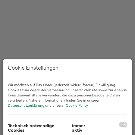
Cookie Einstellungen
Wir möchten auf Basis Ihrer (jederzeit widerrufbaren) Einwilligung
Cookies zum Zweck der Verbesserung unserer Website sowie zur Analyse
Ihres Userverhaltens verwenden, die dazu personenbezogene Daten
verarbeiten. Nähere Informationen finden Sie in unserer
Datenschutzerklärung
und unserer
Cookie Policy
.
Beschreibung
Technisch notwendige
immer
Willkommen zu einer einmaligen Gelegenheit in der lebendigen
Cookies
aktiv