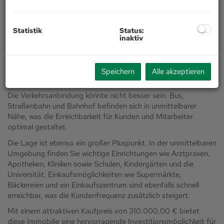
Stadt Innsbruck, Tirol! Zum Kauf steht ein gepflegtes
Gastgewerbe-Café mit einer großzügigen Fläche von ca.
90,08 m² im Erdgeschoss eines attraktiven Gebäudes.
Statistik
Status:
Diese charmante Immobilie besticht durch ihre durchdachte
inaktiv
Raumaufteilung und moderne Ausstattung mit öffenbarer
Front. Die funktionsbereite Bar und die Sitzgelegenheiten
sowie zwei getrennte WC´s bieten eine ideale Infrastruktur
Speichern
Alle akzeptieren
und ermöglichen einen reibungslosen Betrieb.
Die Verkehrsanbindung könnte nicht besser sein: Bus,
Straßenbahn und Bahnhof befinden sich in unmittelbarer
Nähe, was die Erreichbarkeit für Kunden und Mitarbeiter
optimal gestaltet.
Die Lage ist ebenso ein großer Pluspunkt. In der unmittelbaren
Umgebung finden Sie wichtige Einrichtungen wie Arztpraxen,
Apotheken, Kliniken sowie Schulen, Kindergärten und die
Universität. Einkaufsmöglichkeiten wie Supermärkte,
Bäckereien und ein Einkaufszentrum sind ebenfalls schnell
erreichbar, was die Kundenfrequenz zusätzlich steigert.
Mit einem attraktiven Kaufpreis von 310.000,00 € bietet
diese Immobilie eine hervorragende Investitionsmöglichkeit für