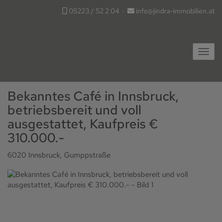
05223 / 52 2 04
·
info@jindra-immobilien.at
Navig
Bekanntes Café in Innsbruck,
betriebsbereit und voll
ausgestattet, Kaufpreis €
310.000.-
6020 Innsbruck
, Gumppstraße