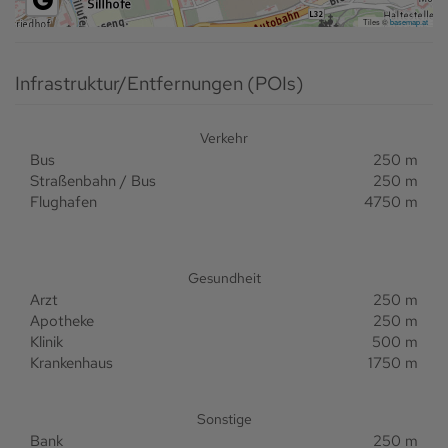
Tiles ©
basemap.at
Infrastruktur/Entfernungen (POIs)
Verkehr
Bus
250 m
Straßenbahn / Bus
250 m
Flughafen
4750 m
Gesundheit
Arzt
250 m
Apotheke
250 m
Klinik
500 m
Krankenhaus
1750 m
Sonstige
Bank
250 m