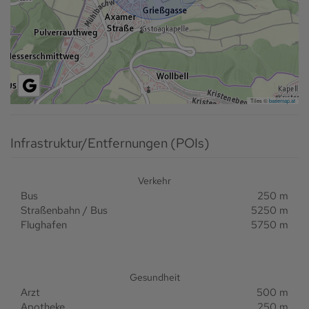
Tiles ©
basemap.at
Infrastruktur/Entfernungen (POIs)
Verkehr
Bus
250 m
Straßenbahn / Bus
5250 m
Flughafen
5750 m
Gesundheit
Arzt
500 m
Apotheke
250 m