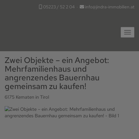
05223 / 52 2 04
·
info@jindra-immobilien.at
Navig
Zwei Objekte – ein Angebot:
Mehrfamilienhaus und
angrenzendes Bauernhau
gemeinsam zu kaufen!
6175 Kematen in Tirol