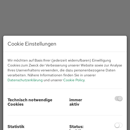
Cookie Einstellungen
Wir möchten auf Basis Ihrer (jederzeit widerrufbaren) Einwilligung
Cookies zum Zweck der Verbesserung unserer Website sowie zur Analyse
Ihres Userverhaltens verwenden, die dazu personenbezogene Daten
verarbeiten. Nähere Informationen finden Sie in unserer
Datenschutzerklärung
und unserer
Cookie Policy
.
Technisch notwendige
immer
Cookies
aktiv
Beschreibung
Ihr neues Zuhause in Kematen in Tirol
Statistik
Status: