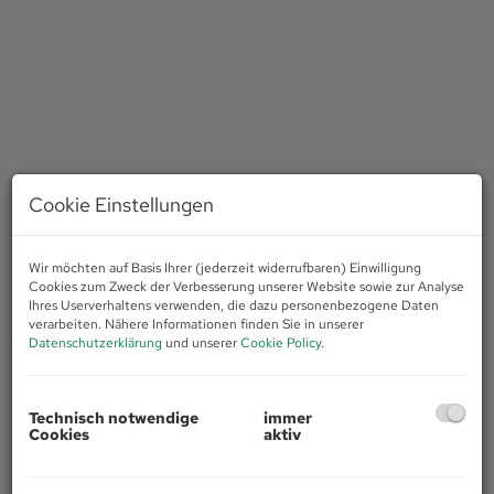
Cookie Einstellungen
Wir möchten auf Basis Ihrer (jederzeit widerrufbaren) Einwilligung
Cookies zum Zweck der Verbesserung unserer Website sowie zur Analyse
Ihres Userverhaltens verwenden, die dazu personenbezogene Daten
verarbeiten. Nähere Informationen finden Sie in unserer
Datenschutzerklärung
und unserer
Cookie Policy
.
Beschreibung
Technisch notwendige
immer
Cookies
aktiv
Entdecken Sie Ihr neues Geschäftslokal im Herzen von Hall in
Tirol – eine attraktive Einzelhandelsfläche, die keine Wünsche
offenlässt! Mit einer Gesamtfläche von 29,07 m² bietet dieses