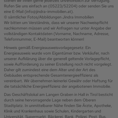
stehen wir Ihnen gerne jederzeit unverbindlich zur Verfügung.
Rufen Sie uns einfach an (05223/52204) oder senden Sie uns
eine E-Mail (info@jindra-immobilien.at).
© sämtlicher Fotos/Abbildungen Jindra Immobilien
Wir bitten um Verständnis, dass wir unserer Nachweispflicht
nachkommen müssen und wir Anfragen nur unter Angabe der
vollständigen Kontaktdaten (Vorname, Nachname, Adresse,
Telefonnummer, E-Mail) beantworten können!
Hinweis gemäß Energieausweisvorlagegesetz: Ein
Energieausweis wurde vom Eigentümer bzw. Verkäufer, nach
unserer Aufklärung über die generell geltende Vorlagepflicht,
sowie Aufforderung zu seiner Erstellung noch nicht vorgelegt.
Daher gilt zumindest eine dem Alter und der Art des
Gebäudes entsprechende Gesamtenergieeffizienz als
vereinbart. Wir übernehmen keinerlei Gewähr oder Haftung für
die tatsächliche Energieeffizienz der angebotenen Immobilie.
Das Geschäftslokal am Langen Graben in Hall in Tirol besticht
durch seine hervorragende Lage neben dem Oberen
Stadtplatz. In unmittelbarer Nähe finden Sie Ärzte, Apotheke,
Klinik und Krankenhaus sowie Schulen, Kindergarten und
Universität. Supermarkt, Bäckerei, Bank, Polizei, Post, Bus,