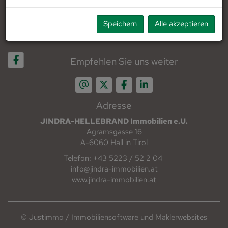
Impressum
Speichern
Alle akzeptieren
Datenschutzinformation
Empfehlen Sie uns weiter
Adresse
JINDRA-HELLEBRAND Immobilien e.U.
Agramsgasse 16
A-6060 Hall in Tirol
Telefon: +43 5223 / 52 2 04
info@jindra-immobilien.at
www.jindra-immobilien.at
©
Justimmo / Immobiliensoftware und Maklerwebsites