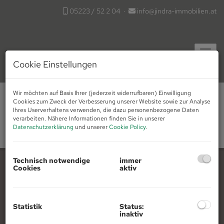
05223 / 52 2 04
·
info@jindra-immobilien.at
Navig
Cookie Einstellungen
Wir möchten auf Basis Ihrer (jederzeit widerrufbaren) Einwilligung
Cookies zum Zweck der Verbesserung unserer Website sowie zur Analyse
Unsere aktuellen
Ihres Userverhaltens verwenden, die dazu personenbezogene Daten
verarbeiten. Nähere Informationen finden Sie in unserer
Projekte
Datenschutzerklärung
und unserer
Cookie Policy
.
Technisch notwendige
immer
Cookies
aktiv
Immobilien
Kontakt
Statistik
Status:
inaktiv
Informationen